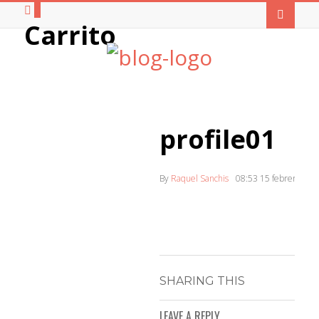
0
Carrito
profile01
By
Raquel Sanchis
08:53
15 febrero, 20
SHARING THIS
LEAVE A REPLY