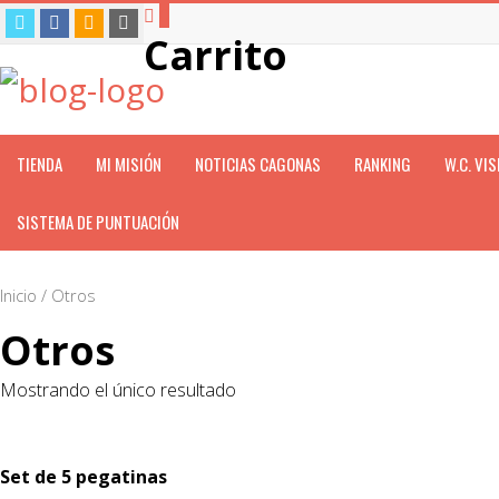
0
Carrito
TIENDA
MI MISIÓN
NOTICIAS CAGONAS
RANKING
W.C. VI
SISTEMA DE PUNTUACIÓN
Inicio
/ Otros
Otros
Mostrando el único resultado
Set de 5 pegatinas