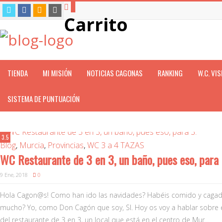
0
Carrito
TIENDA
MI MISIÓN
NOTICIAS CAGONAS
RANKING
W.C. VI
SISTEMA DE PUNTUACIÓN
3.5
Blog
,
Murcia
,
Provincias
,
WC 3 a 4 TAZAS
WC Restaurante de 3 en 3, un baño, pues eso, para 
9 Ene, 2018
0
Hola Cagon@s! Como han ido las navidades? Habéis comido y caga
mucho? Yo, como Don Cagón que soy, SI. Hoy os voy a hablar sobre 
del restaurante de 3 en 3, un local que está en el centro de Mur...