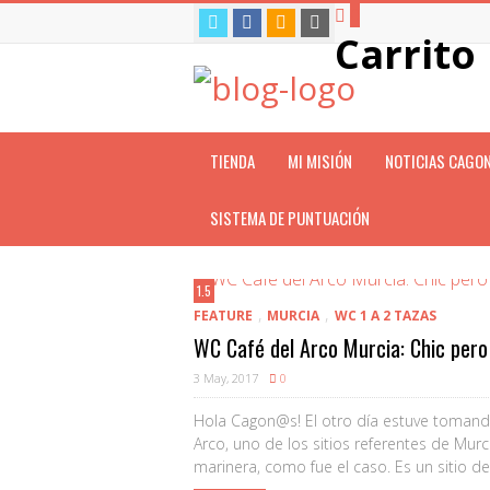
0
Carrito
TIENDA
MI MISIÓN
NOTICIAS CAGO
SISTEMA DE PUNTUACIÓN
1.5
,
,
FEATURE
MURCIA
WC 1 A 2 TAZAS
WC Café del Arco Murcia: Chic pero
3 May, 2017
0
Hola Cagon@s! El otro día estuve tomand
Arco, uno de los sitios referentes de Mur
marinera, como fue el caso. Es un sitio d