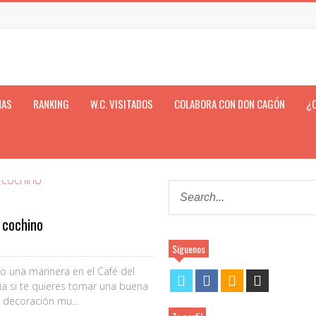
NAS
RANKING
W.C. VISITADOS
COLABORA CON DON CAGÓN
¿
 cochino
Síguenos
o una marinera en el Café del
cia si te quieres tomar una buena
e decoración mu...