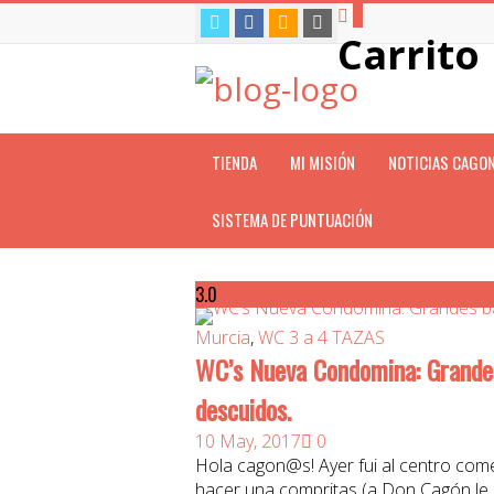
0
Carrito
TIENDA
MI MISIÓN
NOTICIAS CAGO
SISTEMA DE PUNTUACIÓN
3.0
Murcia
,
WC 3 a 4 TAZAS
WC’s Nueva Condomina: Grande
descuidos.
10 May, 2017
0
Hola cagon@s! Ayer fui al centro co
hacer una compritas (a Don Cagón le 