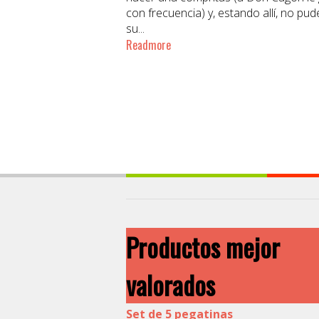
con frecuencia) y, estando allí, no pud
su...
Readmore
Productos mejor
valorados
Set de 5 pegatinas