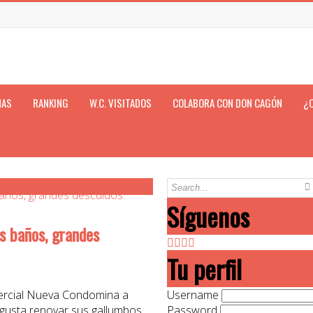
NAS
RANKING
W.C. VISITADOS
COLABORA CON DON CAGÓN
¿
Síguenos
s baños, grandes
Tu perfil
mercial Nueva Condomina a
Username
gusta renovar sus gallumbos
Password