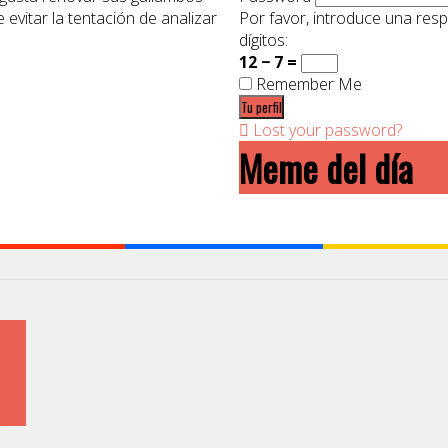
e evitar la tentación de analizar
Por favor, introduce una res
dígitos:
12 − 7 =
Remember Me
Lost your password?
Meme del día