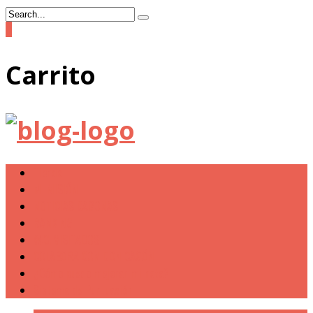
0
Carrito
Tienda
MI MISIÓN
NOTICIAS CAGONAS
RANKING
W.C. VISITADOS
COLABORA CON DON CAGÓN
¿Cómo puedo mejorar mi nota?
Sistema de Puntuación