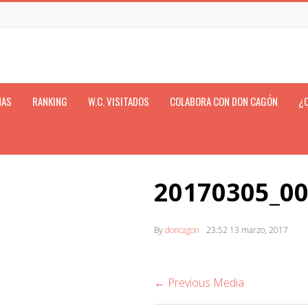
NAS
RANKING
W.C. VISITADOS
COLABORA CON DON CAGÓN
¿
20170305_0
By
doncagon
23:52
13 marzo, 2017
← Previous Media