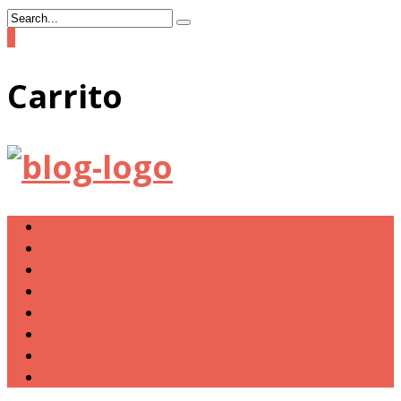
0
Carrito
Tienda
MI MISIÓN
NOTICIAS CAGONAS
RANKING
W.C. VISITADOS
COLABORA CON DON CAGÓN
¿Cómo puedo mejorar mi nota?
Sistema de Puntuación