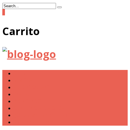
0
Carrito
Tienda
MI MISIÓN
NOTICIAS CAGONAS
RANKING
W.C. VISITADOS
COLABORA CON DON CAGÓN
¿Cómo puedo mejorar mi nota?
Sistema de Puntuación