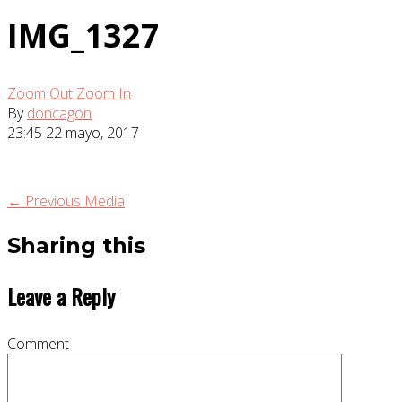
IMG_1327
Zoom Out
Zoom In
By
doncagon
23:45
22 mayo, 2017
← Previous Media
Sharing this
Leave a Reply
Comment