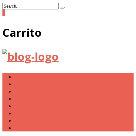
0
Carrito
Tienda
MI MISIÓN
NOTICIAS CAGONAS
RANKING
W.C. VISITADOS
COLABORA CON DON CAGÓN
¿Cómo puedo mejorar mi nota?
Sistema de Puntuación