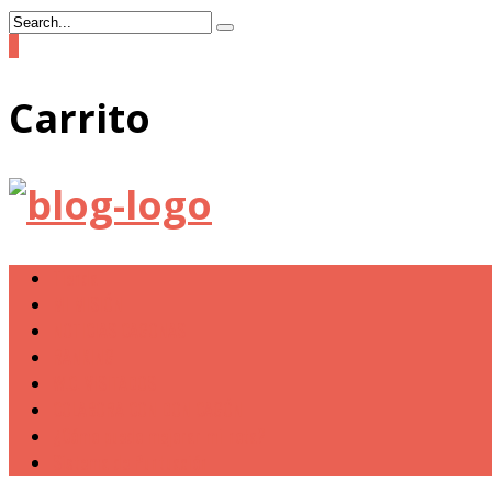
0
Carrito
Tienda
MI MISIÓN
NOTICIAS CAGONAS
RANKING
W.C. VISITADOS
COLABORA CON DON CAGÓN
¿Cómo puedo mejorar mi nota?
Sistema de Puntuación