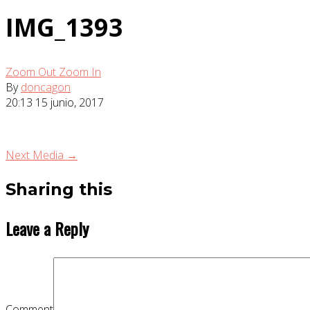
IMG_1393
Zoom Out
Zoom In
By
doncagon
20:13
15 junio, 2017
Next Media →
Sharing this
Leave a Reply
Comment