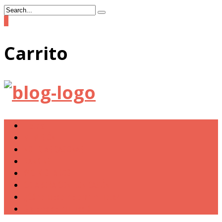
0
Carrito
Tienda
MI MISIÓN
NOTICIAS CAGONAS
RANKING
W.C. VISITADOS
COLABORA CON DON CAGÓN
¿Cómo puedo mejorar mi nota?
Sistema de Puntuación