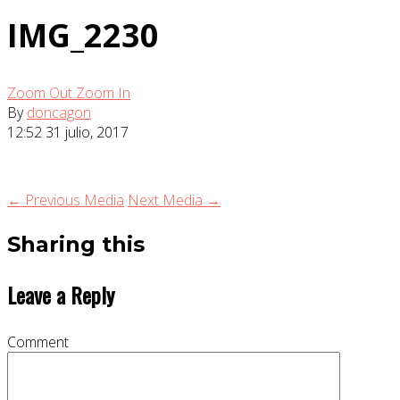
IMG_2230
Zoom Out
Zoom In
By
doncagon
12:52
31 julio, 2017
← Previous Media
Next Media →
Sharing this
Leave a Reply
Comment