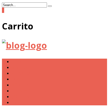
0
Carrito
Tienda
MI MISIÓN
NOTICIAS CAGONAS
RANKING
W.C. VISITADOS
COLABORA CON DON CAGÓN
¿Cómo puedo mejorar mi nota?
Sistema de Puntuación