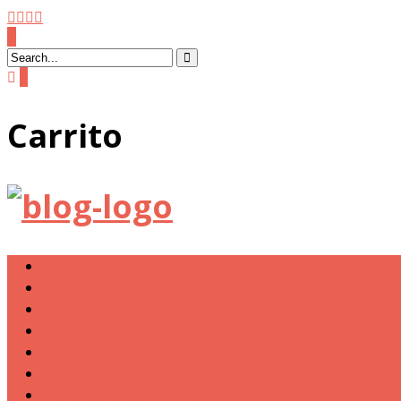
0
Carrito
Tienda
MI MISIÓN
NOTICIAS CAGONAS
RANKING
W.C. VISITADOS
COLABORA CON DON CAGÓN
¿Cómo puedo mejorar mi nota?