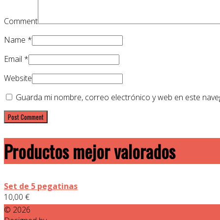
Comment
Name
*
Email
*
Website
Guarda mi nombre, correo electrónico y web en este nave
Productos mejor valorados
Set de 5 pegatinas
10,00
€
© 2026
Don Cagon