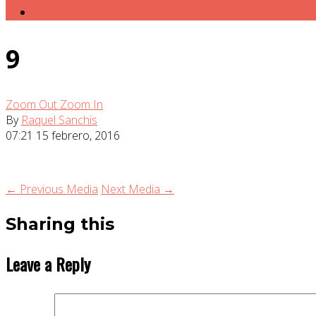
Sistema de Puntuación
9
Zoom Out
Zoom In
By
Raquel Sanchis
07:21
15 febrero, 2016
← Previous Media
Next Media →
Sharing this
Leave a Reply