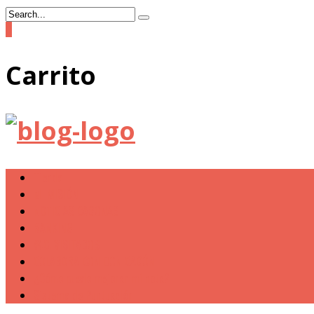
0
Carrito
Tienda
MI MISIÓN
NOTICIAS CAGONAS
RANKING
W.C. VISITADOS
COLABORA CON DON CAGÓN
¿Cómo puedo mejorar mi nota?
Sistema de Puntuación