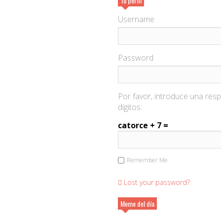
Tu perfil
Username
Password
Por favor, introduce una res
dígitos:
catorce + 7 =
Remember Me
Lost your password?
Meme del día