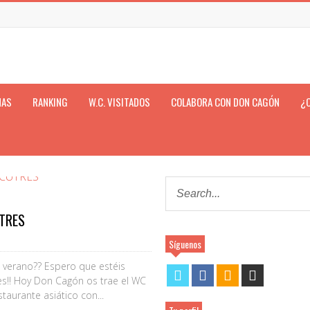
NAS
RANKING
W.C. VISITADOS
COLABORA CON DON CAGÓN
¿
TRES
Síguenos
verano?? Espero que estéis
es!! Hoy Don Cagón os trae el WC
taurante asiático con...