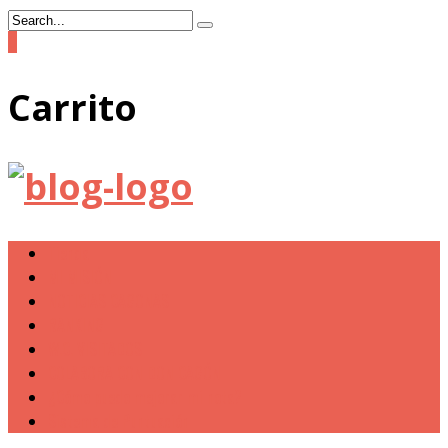
0
Carrito
Tienda
MI MISIÓN
NOTICIAS CAGONAS
RANKING
W.C. VISITADOS
COLABORA CON DON CAGÓN
¿Cómo puedo mejorar mi nota?
Sistema de Puntuación