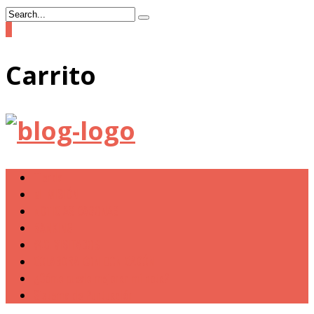
0
Carrito
Tienda
MI MISIÓN
NOTICIAS CAGONAS
RANKING
W.C. VISITADOS
COLABORA CON DON CAGÓN
¿Cómo puedo mejorar mi nota?
Sistema de Puntuación