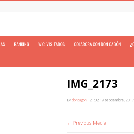
NAS
RANKING
W.C. VISITADOS
COLABORA CON DON CAGÓN
¿
IMG_2173
By
doncagon
21:02
19 septiembre, 2017
← Previous Media